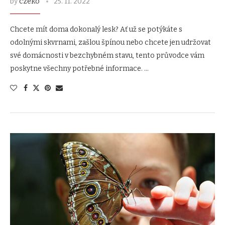
by
czeko
25. 11. 2022
Chcete mít doma dokonalý lesk? Ať už se potýkáte s
odolnými skvrnami, zašlou špínou nebo chcete jen udržovat
své domácnosti v bezchybném stavu, tento průvodce vám
poskytne všechny potřebné informace. …