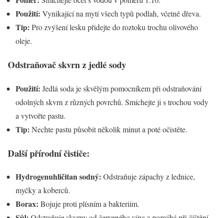
Použití:
Vynikající na mytí všech typů podlah, včetně dřeva.
Tip:
Pro zvýšení lesku přidejte do roztoku trochu olivového
oleje.
Odstraňovač skvrn z jedlé sody
Použití:
Jedlá soda je skvělým pomocníkem při odstraňování
odolných skvrn z různých povrchů. Smíchejte ji s trochou vody
a vytvořte pastu.
Tip:
Nechte pastu působit několik minut a poté očistěte.
Další přírodní čističe:
Hydrogenuhličitan sodný:
Odstraňuje zápachy z lednice,
myčky a koberců.
Borax:
Bojuje proti plísním a bakteriím.
Sůl:
Odstraňuje skvrny od červeného vína a pomáhá při čištění