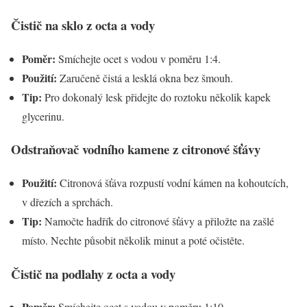
Čistič na sklo z octa a vody
Poměr:
Smíchejte ocet s vodou v poměru 1:4.
Použití:
Zaručeně čistá a lesklá okna bez šmouh.
Tip:
Pro dokonalý lesk přidejte do roztoku několik kapek
glycerinu.
Odstraňovač vodního kamene z citronové šťávy
Použití:
Citronová šťáva rozpustí vodní kámen na kohoutcích,
v dřezích a sprchách.
Tip:
Namočte hadřík do citronové šťávy a přiložte na zašlé
místo. Nechte působit několik minut a poté očistěte.
Čistič na podlahy z octa a vody
Poměr:
Smíchejte ocet s vodou v poměru 1:10.