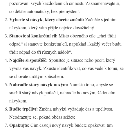
pozorování svých každodenních činností. Zaznamenávejte si,
co děláte automaticky, bez přemýšlení.
Vyberte si návyk, který chcete změnit:
Začněte s jedním
návykem, který vám přijde nejvíce dosažitelný.
Stanovte si konkrétní cíl:
Místo obecného cíle „chci třídit
odpad“ si stanovte konkrétní cíl, například „každý večer budu
třídit odpad do tří různých nádob“.
Najděte si spouštěč:
Spouštěč je situace nebo pocit, který
vyvolá váš návyk. Zkuste identifikovat, co vás vede k tomu, že
se chováte určitým způsobem.
Nahraďte starý návyk novým:
Namísto toho, abyste se
snažili starý návyk potlačit, nahraďte ho novým, žádoucím
návykem.
Buďte trpěliví:
Změna návyků vyžaduje čas a trpělivost.
Neodrazujte se, pokud občas selžete.
Opakujte:
Čím častěji nový návyk budete opakovat, tím