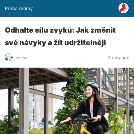
Prima mámy
Odhalte sílu zvyků: Jak změnit
své návyky a žít udržitelněji
czeko
3 roky ago