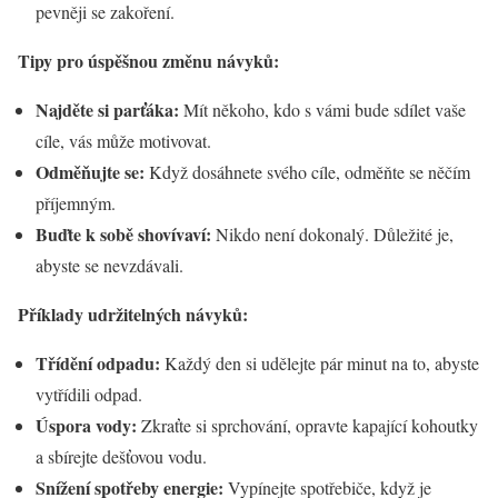
pevněji se zakoření.
Tipy pro úspěšnou změnu návyků:
Najděte si parťáka:
Mít někoho, kdo s vámi bude sdílet vaše
cíle, vás může motivovat.
Odměňujte se:
Když dosáhnete svého cíle, odměňte se něčím
příjemným.
Buďte k sobě shovívaví:
Nikdo není dokonalý. Důležité je,
abyste se nevzdávali.
Příklady udržitelných návyků:
Třídění odpadu:
Každý den si udělejte pár minut na to, abyste
vytřídili odpad.
Úspora vody:
Zkraťte si sprchování, opravte kapající kohoutky
a sbírejte dešťovou vodu.
Snížení spotřeby energie:
Vypínejte spotřebiče, když je