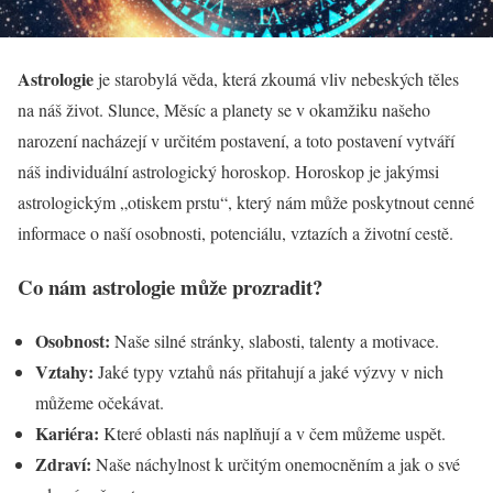
Astrologie
je starobylá věda, která zkoumá vliv nebeských těles
na náš život. Slunce, Měsíc a planety se v okamžiku našeho
narození nacházejí v určitém postavení, a toto postavení vytváří
náš individuální astrologický horoskop. Horoskop je jakýmsi
astrologickým „otiskem prstu“, který nám může poskytnout cenné
informace o naší osobnosti, potenciálu, vztazích a životní cestě.
Co nám astrologie může prozradit?
Osobnost:
Naše silné stránky, slabosti, talenty a motivace.
Vztahy:
Jaké typy vztahů nás přitahují a jaké výzvy v nich
můžeme očekávat.
Kariéra:
Které oblasti nás naplňují a v čem můžeme uspět.
Zdraví:
Naše náchylnost k určitým onemocněním a jak o své