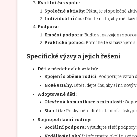
Kvalitní čas spolu:
Společné aktivity:
Plánujte si společné aktiv
Individuální čas:
Dbejte na to, aby měl každ
Podpora:
Emoční podpora:
Buďte si navzájem oporou 
Praktická pomoc:
Pomáhejte si navzájem s 
Specifické výzvy a jejich řešení
Děti z předchozích vztahů:
Spojení s oběma rodiči:
Podporujte vztah d
Nové vztahy:
Dítěti dejte čas, aby si na nový 
Adoptované děti:
Otevřená komunikace o minulosti:
Odpoví
Stabilita:
Poskytněte dítěti stabilní a láskypl
Stejnopohlavní rodiny:
Sociální podpora:
Vybudujte si síť podpor
Vzdělávání okolí:
Informujte okolí o své ro