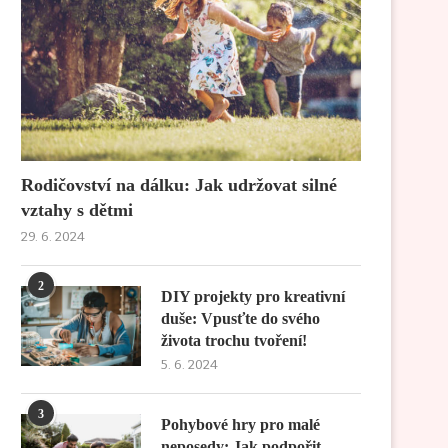
Rodičovství na dálku: Jak udržovat silné
vztahy s dětmi
29. 6. 2024
2
DIY projekty pro kreativní
duše: Vpusťte do svého
života trochu tvoření!
5. 6. 2024
3
Pohybové hry pro malé
neposedy: Jak podpořit