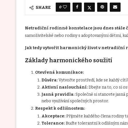
0
SHARE
Netradiční rodinné konstelace jsou dnes stále ča
samoživitelské nebo rodiny s adoptovanými dětmi, každ
Jak tedy vytvořit harmonický život v netradiční 
Základy harmonického soužití
Otevřená komunikace:
Důvěra:
Vytvořte prostředí, kde se každý cítí
Aktivní naslouchání:
Dbejte na to, co si os
Jasná pravidla:
Společně si stanovte jasná p
nebo využívání společných prostor.
Respekt k odlišnostem:
Akceptace:
Přijměte každého člena rodiny tak
Tolerance:
Buďte tolerantní k odlišným ná