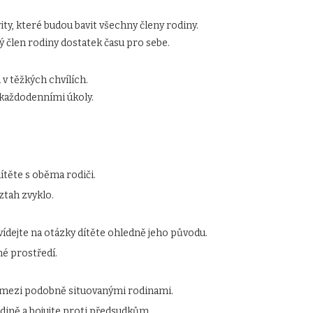
ity, které budou bavit všechny členy rodiny.
ý člen rodiny dostatek času pro sebe.
v těžkých chvílích.
každodenními úkoly.
ítěte s oběma rodiči.
vztah zvyklo.
dejte na otázky dítěte ohledně jeho původu.
né prostředí.
y mezi podobně situovanými rodinami.
dině a bojujte proti předsudkům.