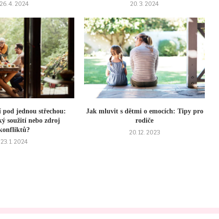
26. 4. 2024
20. 3. 2024
í pod jednou střechou:
Jak mluvit s dětmi o emocích: Tipy pro
 soužití nebo zdroj
rodiče
konfliktů?
20. 12. 2023
23. 1. 2024