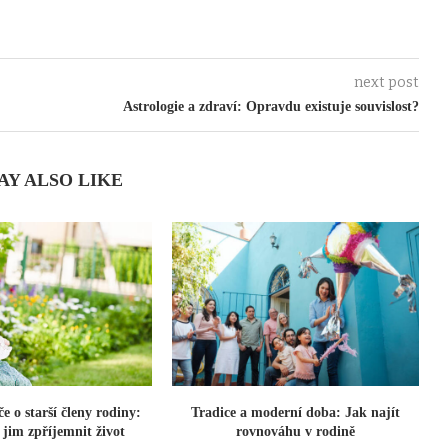
next post
Astrologie a zdraví: Opravdu existuje souvislost?
AY ALSO LIKE
e o starší členy rodiny:
Tradice a moderní doba: Jak najít
 jim zpříjemnit život
rovnováhu v rodině