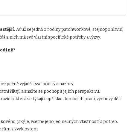
stější.
Ať už se jedná o rodiny patchworkové, stejnopohlavní,
á z nich má své vlastní specifické potřeby a výzvy.
rodině?
 bezpečně vyjádřit své pocity a názory.
tatní říkají, a snažte se pochopit jejich perspektivu.
ravidla, která se týkají například domácích prací, výchovy dětí
ového, jaký je, včetně jeho jedinečných vlastností a potřeb.
zorům a zvyklostem.