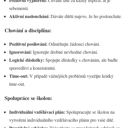
Pozitivní vyjádření:
Chvalte dítě za každý úspěch, ať je
sebemenší.
Aktivní naslouchání:
Dáváte dítěti najevo, že ho posloucháte.
Chování a disciplína:
Pozitivní posilování:
Odměňujte žádoucí chování.
Ignorování:
Ignorujte drobné nevhodné chování.
Logické důsledky:
Spojujte důsledky s chováním, ale buďte
spravedliví a konzistentní.
Time-out:
V případě vážnějších problémů využijte krátký
time-out.
Spolupráce se školou:
Individuální vzdělávací plán:
Spolupracujte se školou na
vytvoření individuálního vzdělávacího plánu pro vaše dítě.
Pravidelné schůzky:
Zúčastňujte se pravidelných schůzek se