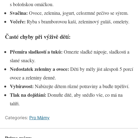
s boloňskou omáčkou.
Svačina:
Ovoce, zelenina, jogurt, celozrnné pečivo se sýrem.
Večeře:
Ryba s bramborovou kaší, zeleninový guláš, omelety.
Časté chyby při výživě dětí:
Přemíra sladkostí a tuků:
Omezte sladké nápoje, sladkosti a
slané snacky.
Nedostatek zeleniny a ovoce:
Děti by měly jíst alespoň 5 porcí
ovoce a zeleniny denně.
Vybíravost:
Nabízejte dětem různé potraviny a buďte trpěliví.
Tlak na dojídání:
Donuťte dítě, aby snědlo vše, co má na
talíři.
Categories:
Pro Mámy
Prima mámy