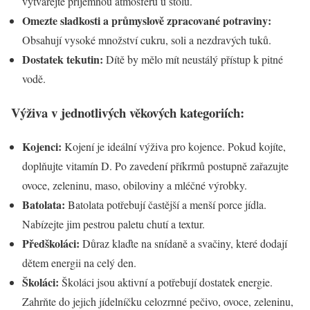
vytvářejte příjemnou atmosféru u stolu.
Omezte sladkosti a průmyslově zpracované potraviny:
Obsahují vysoké množství cukru, soli a nezdravých tuků.
Dostatek tekutin:
Dítě by mělo mít neustálý přístup k pitné
vodě.
Výživa v jednotlivých věkových kategoriích:
Kojenci:
Kojení je ideální výživa pro kojence. Pokud kojíte,
doplňujte vitamín D. Po zavedení příkrmů postupně zařazujte
ovoce, zeleninu, maso, obiloviny a mléčné výrobky.
Batolata:
Batolata potřebují častější a menší porce jídla.
Nabízejte jim pestrou paletu chutí a textur.
Předškoláci:
Důraz klaďte na snídaně a svačiny, které dodají
dětem energii na celý den.
Školáci:
Školáci jsou aktivní a potřebují dostatek energie.
Zahrňte do jejich jídelníčku celozrnné pečivo, ovoce, zeleninu,