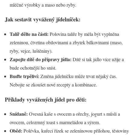
mléčné výrobky a maso nebo ryby.
Jak sestavit vyvážený jídelníček:
Talíř dělte na části:
Polovina talíře by měla být vyplněna
zeleninou, čtvrtina obilovinami a zbytek bílkovinami (maso,
ryby, vejce, luštěniny).
Zapojte dítě do přípravy jídla:
Dítě si tak jídlo více užije a
bude ochotnější ho sníst.
Buďte trpěliví:
Změna jídelníčku může trvat nějaký čas.
Nebojte se zkoušet nové recepty a kombinace.
Příklady vyvážených jídel pro děti:
Snídaně:
Ovesná kaše s ovocem a ořechy, jogurt s müsli a
ovocem, celozrnný toast s marmeládou a sýrem.
Oběd:
Polévka, kuřecí řízek se zeleninovou přílohou, těstoviny